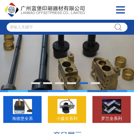
海德堡全系
小森全系列
罗兰全系列