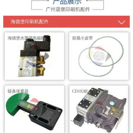
海德堡印刷机配件
海德堡水墨辘电磁阀
前规小皮带
链条张紧器
CD102机合压大气缸